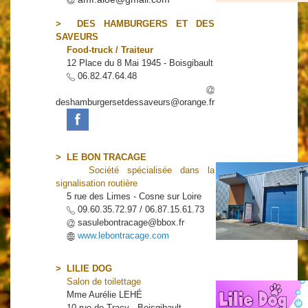
> DES HAMBURGERS ET DES
SAVEURS
Food-truck / Traiteur
12 Place du 8 Mai 1945 - Boisgibault
06.82.47.64.48
deshamburgersetdessaveurs@orange.fr
> LE BON TRACAGE
Société spécialisée dans la
signalisation routière
5 rue des Limes - Cosne sur Loire
09.60.35.72.97 / 06.87.15.61.73
sasulebontracage@bbox.fr
www.lebontracage.com
> LILIE DOG
Salon de toilettage
Mme Aurélie LEHÉ
10 rue de Tracy - Boisgibault